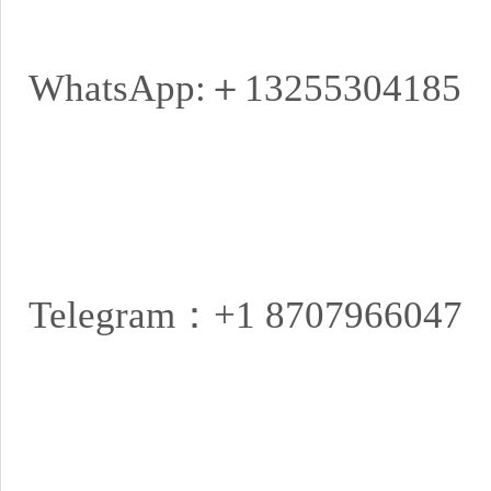
WhatsApp:＋1325530418
Telegram：+1 870796604