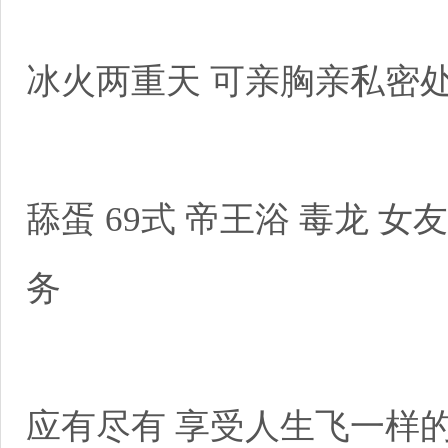
冰火两重天 可亲胸亲私
舔蛋 69式 帝王浴 毒龙 
务
应有尽有 享受人生飞一