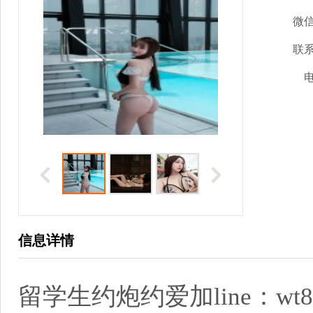
微
联
信息详情
留学生约炮约爱加line：wt81