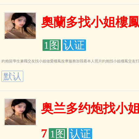
奧蘭多找小姐樓鳳約
1图
认证
約炮留學生兼職交友找小姐做愛樓鳳按摩服務加我看本人照片約炮找小姐樓鳳交友打炮莞
默认
奥兰多约炮找小姐做
7
1图
认证