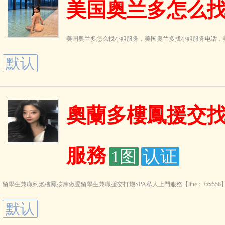
美国奥兰多怎么找
美国奥兰多怎么找小姐服务，美国奥兰多找小姐服务电话，
默认
奧蘭多樓鳳援交找
服務
1图
认证
留學生兼職約炮樓鳳按摩做愛留學生兼職援交打炮SPA私人上門服務【line：+zx556】【微信：
默认