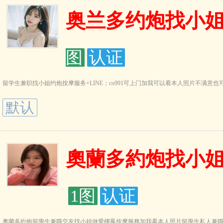
奥兰多约炮找小姐做
图
认证
留学生兼职找小姐约炮按摩服务+LINE；co991可上门加我可以看本人照片不满意也可以交
默认
奧蘭多約炮找小姐做
1图
认证
奧蘭多約炮留學生兼職交友找小姐做愛樓鳳按摩服務加我看本人照片留學生私人兼