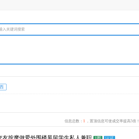
西
信息总数：
1
，置顶信息可使成交率提高5倍
交友按摩做爱外围楼凤留学生私人兼职
1图
认证